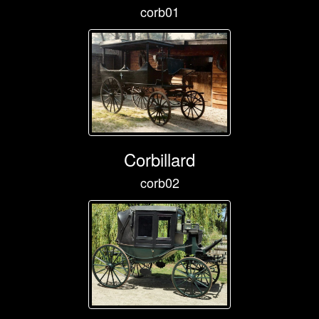
corb01
Corbillard
corb02