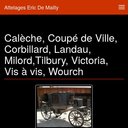
Attelages Eric De Mailly
Tog
nav
Calèche, Coupé de Ville,
Corbillard, Landau,
Milord,Tilbury, Victoria,
Vis à vis, Wourch