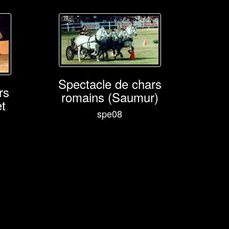
Spectacle de chars
rs
romains (Saumur)
t
spe08