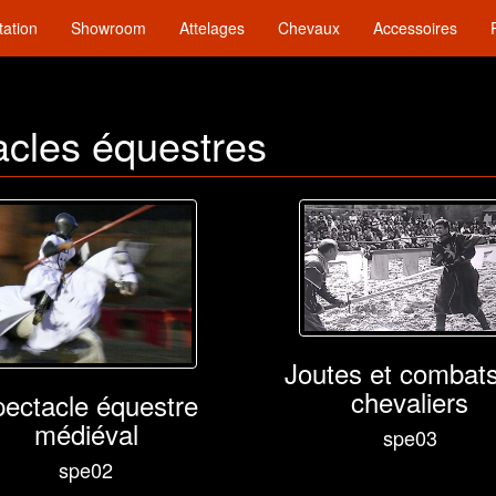
tation
Showroom
Attelages
Chevaux
Accessoires
cles équestres
Joutes et combat
chevaliers
ectacle équestre
médiéval
spe03
spe02