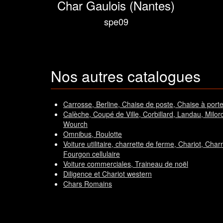
Char Gaulois (Nantes)
spe09
Nos autres catalogues
Carrosse, Berline, Chaise de poste, Chaise à porte
Calèche, Coupé de Ville, Corbillard, Landau, Milord,T
Wourch
Omnibus, Roulotte
Voiture utilitaire, charrette de ferme, Chariot, Char
Fourgon cellulaire
Voiture commerciales, Traineau de noël
Diligence et Chariot western
Chars Romains