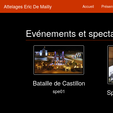
Attelages Eric De Mailly
Accueil
Présen
Evénements et specta
Bataille de Castillon
Sp
spe01