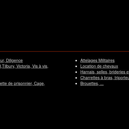
ur, Diligence
Attelages Militaires
ilbury, Victoria, Vis à vis,
Location de chevaux
Harnais, selles, brideries et 
Charrettes à bras, triporteur
rette de prisonnier, Cage,
Brouettes, ...