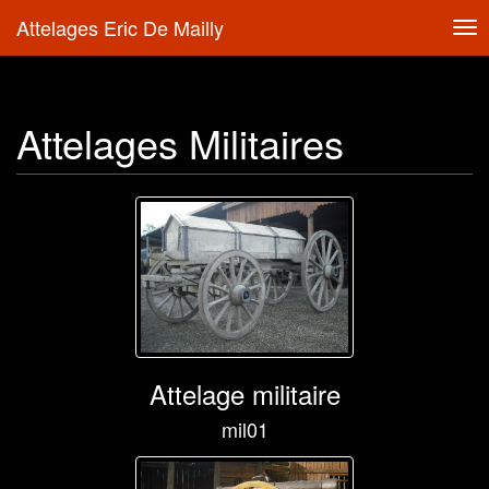
Attelages Eric De Mailly
Tog
nav
Attelages Militaires
Attelage militaire
mil01