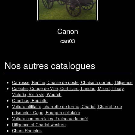
Canon
can03
Nos autres catalogues
Carrosse, Berline, Chaise de poste, Chaise à porteur, Diligence
Calèche, Coupé de Ville, Corbillard, Landau, Milord,Tilbury,
Victoria, Vis à vis, Wourch
Omnibus, Roulotte
Voiture utilitaire, charrette de ferme, Chariot, Charrette de
prisonnier, Cage, Fourgon cellulaire
Voiture commerciales, Traineau de noël
Diligence et Chariot western
Chars Romains