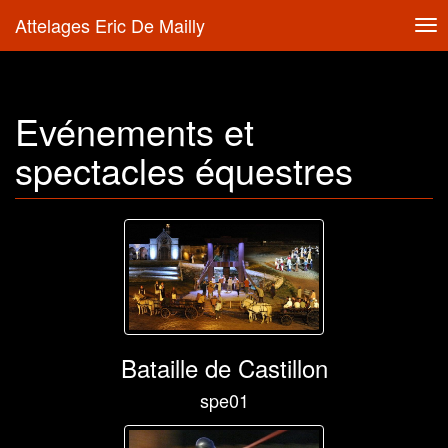
Attelages Eric De Mailly
Tog
nav
Evénements et
spectacles équestres
Bataille de Castillon
spe01