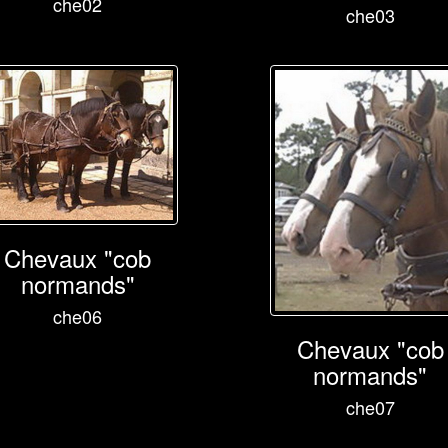
che02
che03
Chevaux "cob
normands"
che06
Chevaux "cob
normands"
che07