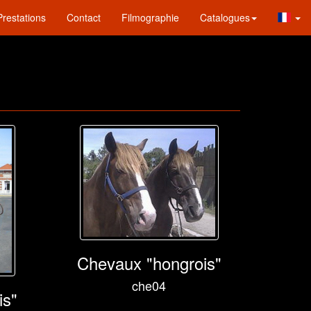
Prestations
Contact
Filmographie
Catalogues
Chevaux "hongrois"
che04
is"